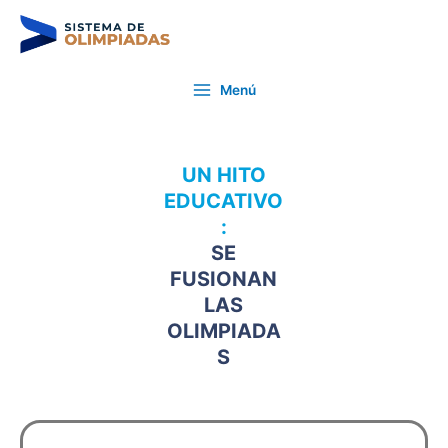
Ir
Post
al
navigation
contenido
Main
Menú
Menu
UN HITO
EDUCATIVO
:
SE
FUSIONAN
LAS
OLIMPIADA
S