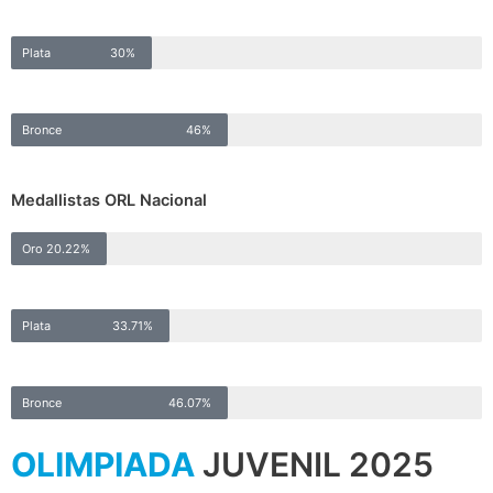
Plata
30%
Bronce
46%
Medallistas ORL Nacional
Oro
20.22%
Plata
33.71%
Bronce
46.07%
OLIMPIADA
JUVENIL 2025