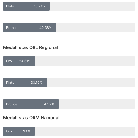
Plata
35.21%
Bronce
40.38%
Medallistas ORL Regional
Oro
24.61%
Plata
33.19%
Bronce
42.2%
Medallistas ORM Nacional
Oro
24%