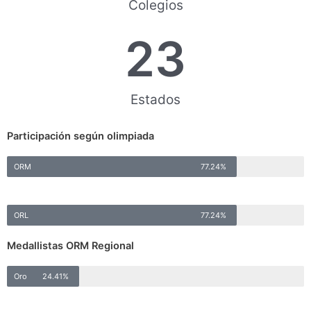
Colegios
23
Estados
Participación según olimpiada
ORM
77.24%
ORL
77.24%
Medallistas ORM Regional
Oro
24.41%