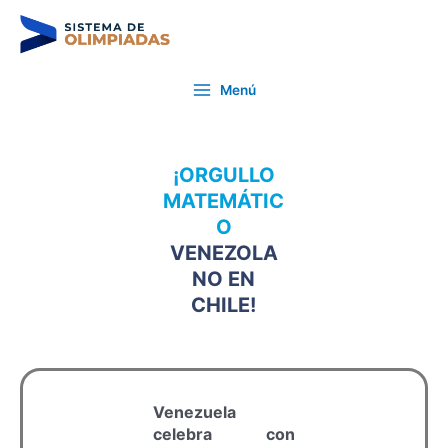
Ir
Post
al
navigation
contenido
Main
Menú
Menu
¡ORGULLO
MATEMÁTIC
O
VENEZOLA
NO EN
CHILE!
Venezuela
celebra con