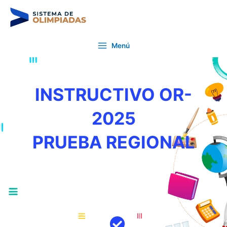
Ir
al
contenido
Main
Menú
Menu
INSTRUCTIVO OR-
2025
PRUEBA REGIONAL