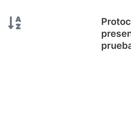
Protoc
presen
prueb